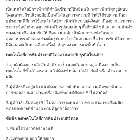
เป็นเทคโนโลยีการพิมพ์ที่กำลังเข้ามามีอิทธิพลในวงการพิมพ์ทุกรูปแบบ
โดยเฉพาะด้านสิ่งทอถือเป็นหนึ่งในอุตสาหกรรมที่กำลังได้รับความนิยม
อย่างมากที่มีการใช้เทคโนโลยีการพิมพ์ในระบบดิจิตอล เนื่องจากะสามารถ
ชดเชยข้อจำกัดของการพิมพ์ในรูปแบบเดิมๆ ทั้งด้านดีไซน์และความคุ้มค่า
ทางเศรษฐกิจ ส่งเสริมให้เกิดความคล่องตัวด้านการแข่งขันของ
อุตสาหกรรมสิ่งทออย่างเต็มรูปแบบ โดยในอนาคตเชื่อว่าการพิมพ์ในระบบ
ดิจิตอลจะเป็นทางเลือกหนึ่งสำคัญของวงการแฟชั่นทั่วโลก
เทคโนโลยีการพิมพ์ระบบดิจิตอล เหมาะกับธุรกิจใหนบ้าง
1 .ลูกค้าต้องการผลิตสินค้าที่รวดเร็ว และมีคุณภาพสูง เนื่องจากเป็น
เทคโนโลยีที่ไม่ต้องรอนาน ไม่ต้องทำบล็อก ไม่จำกัดสี หรือ จำนวนการ
ผลิต
2 .ผู้ที่มีธุรกิจอยู่แล้ว แล้วต้องการลายผ้าที่มาจากความคิดของตัวเอง
ถ่ายทอดลงบนผ้า ผ่านเครื่องพิมพ์ระบบดิจิตอล ซึ่งไม่จำกัดสี
3. ผู้ที่กำลังเริ่มต้นธุรกิจ ไม่ต้องการลงทุนมาก เพราะสามารถเริ่มผลิต
ทดลองตลาดที่จำนวน ตามที่ลูกค้าต้องการ
ข้อดี ของเทคโนโลยีการพิมพ์ระบบดิจิตอล
1. พิมพ์ได้ไม่จำกัดจำนวนสี
2 .ไม่ต้องทำบล็อก ให้ยุ่งยาก