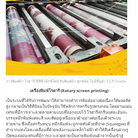
การพิมพ์ผ้า โรตารี ซีซีพี เท็กซ์ไทล์ รับพิมพ์ผ้า ทุกชนิด ไม่มีขั้นต่ำ CCP Textile
เครื่องพิมพ์โรตารี (Rotary screen printing)
เป็นระบบที่ได้รับการพัฒนาให้สามารถทำการพิมพ์อย่างต่อเนื่อง ให้ผลผลิต
สูง กลายเป็นวิธีที่นิยมในปัจจุบัน ใช้หลักการสกรีนรูปทรงกลม โดยผ่านแผ่น
เฟรมที่มีการเจาะลวดลายตามแบบที่ออกแบบไว้ โรตารีสกรีนแต่ละอันจะ
บรรจุหมึกพิมพ์แต่ละสี และติดอยู่เหนือแนวผ้าอย่างต่อเนื่องด้วยระบบ
สายพาน ซึ่งเมื่อสกรีนหมุน หมึกพิมพ์จะถูกกดทับด้วยที่ปาด (Squeegee) ที่
ทำจากแท่งโลหะเคลื่อนที่ด้วยพลังงานแม่เหล็กไฟฟ้า ทำให้สีเคลื่อนผ่านรู
เปิดของแผ่นเฟรมที่มีการเจาะลวดลายเป็นลายพิมพ์บนผ้าจากนั้นเข้าสู่