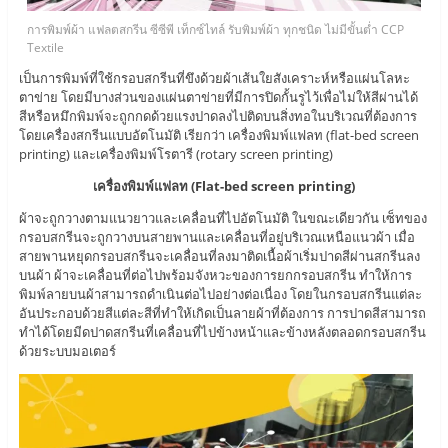
การพิมพ์ผ้า แฟลตสกรีน ซีซีพี เท็กซ์ไทล์ รับพิมพ์ผ้า ทุกชนิด ไม่มีขั้นต่ำ CCP
Textile
เป็นการพิมพ์ที่ใช้กรอบสกรีนที่ขึงด้วยผ้าเส้นใยสังเคราะห์หรือแผ่นโลหะ
ตาข่าย โดยมีบางส่วนของแผ่นตาข่ายที่มีการปิดกั้นรูไว้เพื่อไม่ให้สีผ่านได้
สีหรือหมึกพิมพ์จะถูกกดด้วยแรงปาดลงไปติดบนสิ่งทอในบริเวณที่ต้องการ
โดยเครื่องสกรีนแบบอัตโนมัติ เรียกว่า เครื่องพิมพ์แฟลท (flat-bed screen
printing) และเครื่องพิมพ์โรตารี (rotary screen printing)
เครื่องพิมพ์แฟลท (Flat-bed screen printing)
ผ้าจะถูกวางตามแนวยาวและเคลื่อนที่ไปอัตโนมัติ ในขณะเดียวกัน เซ็ทของ
กรอบสกรีนจะถูกวางบนสายพานและเคลื่อนที่อยู่บริเวณเหนือแนวผ้า เมื่อ
สายพานหยุดกรอบสกรีนจะเคลื่อนที่ลงมาติดเนื้อผ้าเริ่มปาดสีผ่านสกรีนลง
บนผ้า ผ้าจะเคลื่อนที่ต่อไปพร้อมจังหวะของการยกกรอบสกรีน ทำให้การ
พิมพ์ลายบนผ้าสามารถดำเนินต่อไปอย่างต่อเนื่อง โดยในกรอบสกรีนแต่ละ
อันประกอบด้วยสีแต่ละสีที่ทำให้เกิดเป็นลายผ้าที่ต้องการ การปาดสีสามารถ
ทำได้โดยมีดปาดสกรีนที่เคลื่อนที่ไปข้างหน้าและข้างหลังตลอดกรอบสกรีน
ด้วยระบบมอเตอร์